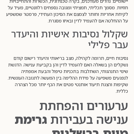
יישומיים: נהלים מעודכנים, בקרה טכנולוגית, הכשרות והתחייבויות
חוזיות. מסמך תכליתי, תמציתי ומגובה נספחים רלוונטיים, מעיד על
לקיחת אחריות וחותר לצמצם את הסיכון העתידי, פרמטר שמשפיע
על ההחלטה אם להעמיד לדין ובאיזו מסגרת.
שקלול נסיבות אישיות והיעדר
עבר פלילי
נסיבות חיים, תרומה לקהילה, מצב בריאותי והיעדר רישום קודם
נשקלים הן בשאלה האם להעמיד לדין והן בקביעת ענישה. הדגשת
שינוי התנהגותי, השתלבות בתכניות טיפול והבעת אמפתיה
לנפגעים משפיעה על מידת ההלימה בין המעשה לתגובה העונשית.
שקיפות והצגת תיעוד אותנטי מטים את הכף יותר מכל הצהרה
כללית.
ערעורים והפחתת
ענישה בעבירות
גרימת
מוות ברשלנות