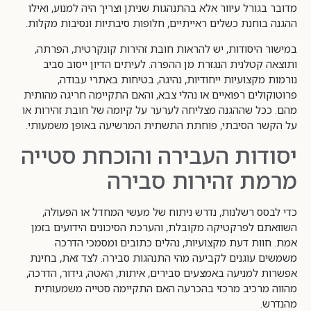
מדובר בגורל עיוור אלא בהתנהגות שניתן וצריך היה למנוע, ואילו
ההגנה בוחנת כשלים ראייתיים, חלופות סיבתיות ונסיבות מקלות.
במישור היסודות, יש להראות חובת זהירות קונקרטית, הפרתה,
ותוצאה קטלנית הנגזרת מן ההפרה. לעיתים הדיון ייסוב סביב
נורמות מקצועיות ייחודיות, נהיגה, בטיחות באתרי עבודה,
פרוטוקולים רפואיים או נהלי צבא, והאם התקיימה חריגה מהותית
מהם. ככל שההגנה מצליחה לערער על קיומה של חובת זהירות או
על הקשר הסיבתי, פוחתת התשתית המרשיעה באופן משמעותי.
יסודות העבירה והוכחת סטייה
מרמת זהירות סבירה
כדי לבסס רשלנות, נדרש ניתוח של מעשי המחדל או הפעולה,
השוואתם לפרקטיקה מקובלת, והערכת הסיכונים הידועים בזמן
אמת. חוות דעת מקצועיות, נהלים כתובים ומסמכי הדרכה
משמשים עוגנים לקביעה מהי התנהגות סבירה. לצד זאת, בחינת
אפשרות למניעה באמצעים סבירים, איתות, האטה, גידור, הדרכה,
מהווה מרכיב מרכזי בהכרעה האם התקיימה סטייה משמעותית
מהנדרש.