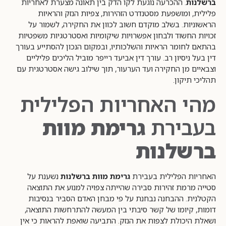
ברשלנות
. ההכרעה נוגעת לקו הדק בין תאונה מצערת לאחריות
פלילית, ומושפעת מסטנדרט הזהירות, צפיות הנזק והראיות
הראשוניות. בשלב מוקדם חשוב לכוון את החקירה, לשמור על
זכויות החשוד ולבחון אפשרויות שיקומיות ואסטרטגיות משפטיות
בהתאם לחומר הראיות והשלכותיו, ובמקום הנכון להסתייע בעורך
דין בעל ניסיון רב. עורך דין אביעד רייפר מוביל הליכים פליליים
וצבאיים מן החקירה ועד הערעור, תוך שילוב גישה אסטרטגית עם
תהליכי תיקון.
מהי האחריות הפלילית
בעבירת
גרימת מוות
ברשלנות
האחריות הפלילית בעבירת
גרימת מוות ברשלנות
נשענת על
סטייה מרמת זהירות סבירה שהייתה צפויה למנוע את התוצאה
הקטלנית. ההבחנה נבחנת על פי מבחן האדם הסביר בנסיבות
דומות, קיומו של קשר סיבתי בין המעשה להתרחשות התוצאה,
ושאלת היכולת לצפות את הנזק. התביעה שואפת להראות כי אין