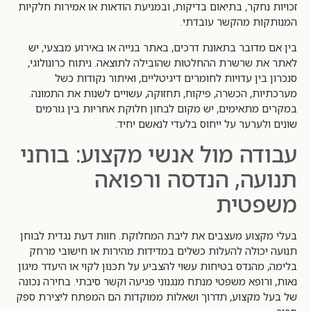
זכויות נחקר, בתיאום בדיקות, ובמניעת הודאות או אמירות חלקיות
המנותקות מהקשר עובדתי.
בין אם מדובר בתאונת דרכים, באתר בנייה או באירוע מבצעי, יש
לאתר את שרשרת ההחלטות שהובילה לתוצאה. ניתוח כרונולוגי,
סנכרון בין עדויות לחומרים דיגיטליים, ואיתור נקודות כשל
מערכתיות, הכשרה, פיקוח, תחזוקה, עשויים לשנות את התמונה.
במקרים מתאימים, יש מקום לבחון חלוקת אחריות בין גורמים
שונים ולערער על ייחוס בלעדי לנאשם יחיד.
עבודה מול אנשי מקצוע: בוחני
תנועה, הנדסה ורפואה
משפטית
בעלי מקצוע מעצבים את ליבת המחלוקת. חוות דעת נגדית לבוחן
תנועה יכולה להעלות כשלים במדידות מהירות או חישובי מרחק
בלימה, מהנדס בטיחות עשוי להצביע על תכנון לקוי או היעדר מיגון
נאות, ורופא משפטי מנתח מנגנוני פגיעה וקשר סיבתי. בחירה נכונה
של בעל מקצוע, תדרוך ושאלות ממוקדות הם המפתח ליצירת ספק