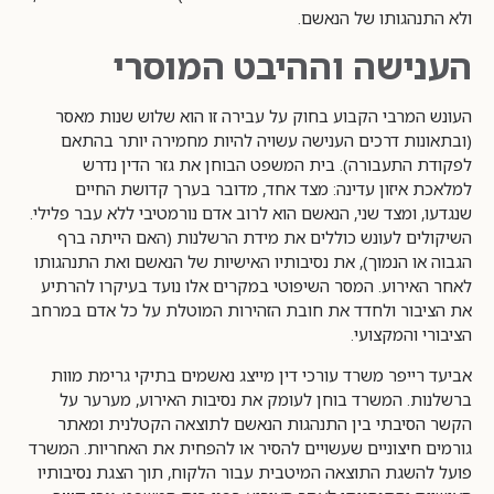
ולא התנהגותו של הנאשם.
הענישה וההיבט המוסרי
העונש המרבי הקבוע בחוק על עבירה זו הוא שלוש שנות מאסר
(ובתאונות דרכים הענישה עשויה להיות מחמירה יותר בהתאם
לפקודת התעבורה). בית המשפט הבוחן את גזר הדין נדרש
למלאכת איזון עדינה: מצד אחד, מדובר בערך קדושת החיים
שנגדעו, ומצד שני, הנאשם הוא לרוב אדם נורמטיבי ללא עבר פלילי.
השיקולים לעונש כוללים את מידת הרשלנות (האם הייתה ברף
הגבוה או הנמוך), את נסיבותיו האישיות של הנאשם ואת התנהגותו
לאחר האירוע. המסר השיפוטי במקרים אלו נועד בעיקרו להרתיע
את הציבור ולחדד את חובת הזהירות המוטלת על כל אדם במרחב
הציבורי והמקצועי.
אביעד רייפר משרד עורכי דין מייצג נאשמים בתיקי גרימת מוות
ברשלנות. המשרד בוחן לעומק את נסיבות האירוע, מערער על
הקשר הסיבתי בין התנהגות הנאשם לתוצאה הקטלנית ומאתר
גורמים חיצוניים שעשויים להסיר או להפחית את האחריות. המשרד
פועל להשגת התוצאה המיטבית עבור הלקוח, תוך הצגת נסיבותיו