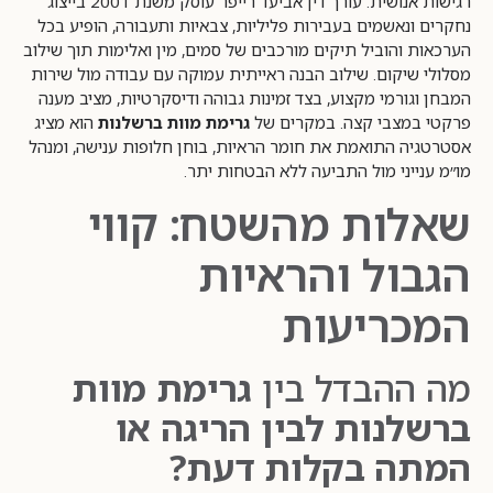
רגישות אנושית. עורך דין אביעד רייפר עוסק משנת 2001 בייצוג
נחקרים ונאשמים בעבירות פליליות, צבאיות ותעבורה, הופיע בכל
הערכאות והוביל תיקים מורכבים של סמים, מין ואלימות תוך שילוב
מסלולי שיקום. שילוב הבנה ראייתית עמוקה עם עבודה מול שירות
המבחן וגורמי מקצוע, בצד זמינות גבוהה ודיסקרטיות, מציב מענה
פרקטי במצבי קצה. במקרים של
גרימת מוות ברשלנות
הוא מציג
אסטרטגיה התואמת את חומר הראיות, בוחן חלופות ענישה, ומנהל
מו״מ ענייני מול התביעה ללא הבטחות יתר.
שאלות מהשטח: קווי
הגבול והראיות
המכריעות
מה ההבדל בין
גרימת מוות
ברשלנות לבין הריגה או
המתה בקלות דעת?