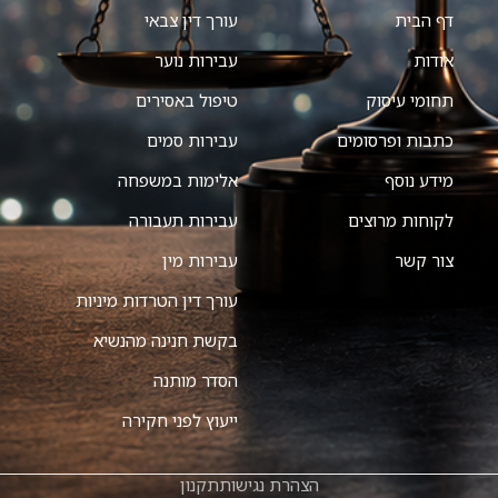
דף הבית
עורך דין צבאי
אודות
עבירות נוער
תחומי עיסוק
טיפול באסירים
כתבות ופרסומים
עבירות סמים
מידע נוסף
אלימות במשפחה
לקוחות מרוצים
עבירות תעבורה
צור קשר
עבירות מין
עורך דין הטרדות מיניות
בקשת חנינה מהנשיא
הסדר מותנה
ייעוץ לפני חקירה
הצהרת נגישות
תקנון