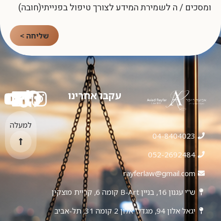
ומסכים / ה לשמירת המידע לצורך טיפול בפנייתי(חובה)
שליחה >
עקבו אחרינו
למעלה
04-8404023
052-2692484
rayferlaw@gmail.com
ש"י עגנון 16, בניין B-Art קומה 6, קריית מוצקין
יגאל אלון 94, מגדלי אלון 2 קומה 31, תל-אביב