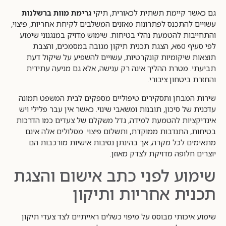
גם כאשר קיימת תשתית לכאורית, תיקי
גרימת מוות ברשלנות
עשויים להתכנס לפתרונות מאזנים המשלבים לקיחת אחריות, פיצוי,
והתחייבות להטמעת נהלי בטיחות. שימוש מדויק במנגנוני שימוע
לפי סעיף 60א, הצגת תכנית תיקון מגובה במסמכים, והצבת
תוצאות שיקומיות קונקרטיות, עשויים להשפיע על שיקול דעת
תביעתי. מטרת ההליך אינה רק ענישה, אלא גם מניעה עתידית
והחזרת ביטחון ציבורי.
שירות המבחן ותסקירים טיפוליים מספקים לבית המשפט תמונה
עדכנית של סיכון, תובנות ומשאבי שינוי. כאשר אין עבר פלילי ויש
אינדיקציות להטמעת למידה, גדל משקלם של צעדים כמו הדרכות
בטיחות, התנדבות ממוקדת, ותשלום פיצוי. מסלולים אלה אינם
מתאימים לכל מקרה, אך בהינתן נסיבות אישיות מורכבות הם
יוצרים חלופה מדויקת לצדק מאוזן.
שימוע לפני כתב אישום והצגת
תכנית אחריות ותיקון
שימוע איכותי מבוסס על מיפוי כשלים ראייתיים לצד צעדי תיקון