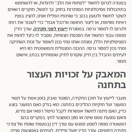
במטרה לגרום לחשוד "לפתוח את הלב" ולהודות, או להשתמש
בתחבולות פסיכולוגיות המותרות בחוק. כך למשל, חוקרים רשאים
לשקר לחשוד ולטעון בכזב כי שותפיו הפלילו אותו, להציג בפניו
ראיות מזויפות, או ליצור תחושה ש"הכל אבוד" כדי לשבור את רוחו
ולגרום לו למסור גרסה. במסגרת
ייעוץ לפני חקירה
, עורך הדין
ממפה עבור החשוד את הסכנות הצפויות, מסביר לו כיצד לזהות את
המניפולציות הללו, ומנחה אותו מתי נכון לשמור על זכות השתיקה
ומתי נכון למסור גרסה. ההכנה המנטלית והמשפטית הזו היא
לעיתים ההבדל בין תיק שקורס לתיק שמסתיים בכתב אישום
חמור.
המאבק על זכויות העצור
בתחנה
מעבר לייעוץ על תוכן החקירה, הסנגור נאבק בזמן אמת על תנאי
המעצר ועל חוקיות ההליכים בתחנה. הוא בודק האם המעצר בוצע
כדין, האם ניתנה לחשוד אפשרות לקבל טיפול רפואי אם נדרש,
והאם נמנעת ממנו שינה או מזון כאמצעי לחץ. במקרים בהם
המשטרה מנסה למנוע מפגש עם עורך דין (בטענות שונות של צורכי
חקירה דחופים), עורך הדין יפעל מיידית, לעיתים באמצעות פנייה