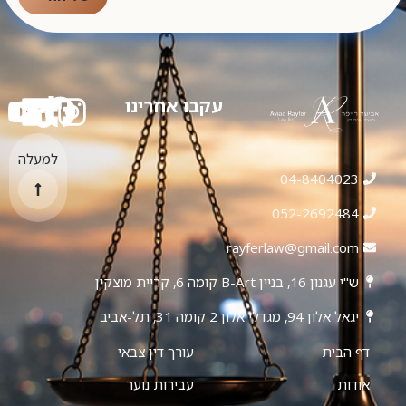
עקבו אחרינו
למעלה
04-8404023
052-2692484
rayferlaw@gmail.com
ש"י עגנון 16, בניין B-Art קומה 6, קריית מוצקין
יגאל אלון 94, מגדלי אלון 2 קומה 31, תל-אביב
דף הבית
עורך דין צבאי
אודות
עבירות נוער