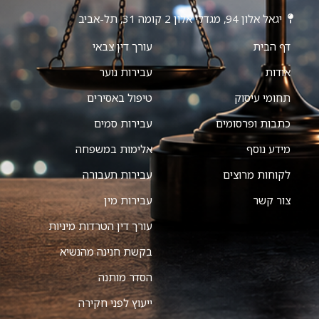
יגאל אלון 94, מגדלי אלון 2 קומה 31, תל-אביב
דף הבית
עורך דין צבאי
אודות
עבירות נוער
תחומי עיסוק
טיפול באסירים
כתבות ופרסומים
עבירות סמים
מידע נוסף
אלימות במשפחה
לקוחות מרוצים
עבירות תעבורה
צור קשר
עבירות מין
עורך דין הטרדות מיניות
בקשת חנינה מהנשיא
הסדר מותנה
ייעוץ לפני חקירה