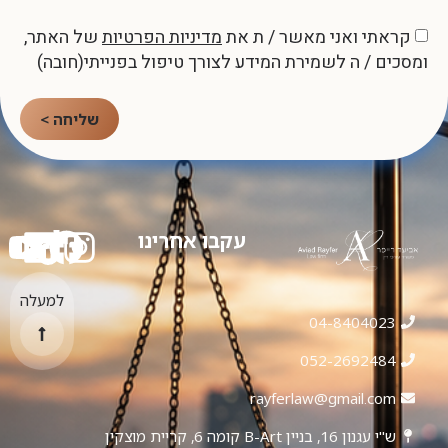
קראתי ואני מאשר / ת את
מדיניות הפרטיות
של האתר,
ומסכים / ה לשמירת המידע לצורך טיפול בפנייתי(חובה)
שליחה >
עקבו אחרינו
למעלה
04-8404023
052-2692484
rayferlaw@gmail.com
ש"י עגנון 16, בניין B-Art קומה 6, קריית מוצקין