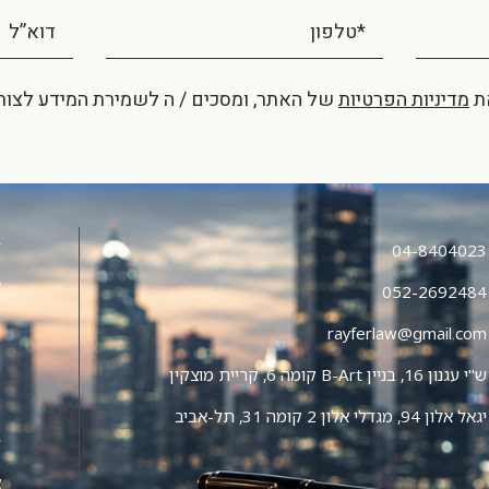
את
מדיניות הפרטיות
של האתר, ומסכים / ה לשמירת המידע לצור
ד
04-8404023
א
052-2692484
ת
rayferlaw@gmail.com
כ
ש"י עגנון 16, בניין B-Art קומה 6, קריית מוצקין
מ
יגאל אלון 94, מגדלי אלון 2 קומה 31, תל-אביב
ל
צ