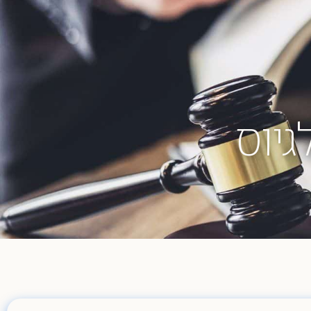
04-8404023
יוס