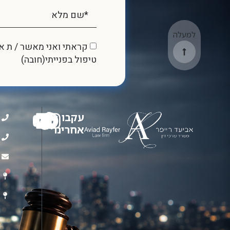
למעלה
קראתי ואני מאשר / ת 
טיפול בפנייתי(חובה)
עקבו
אחרינו