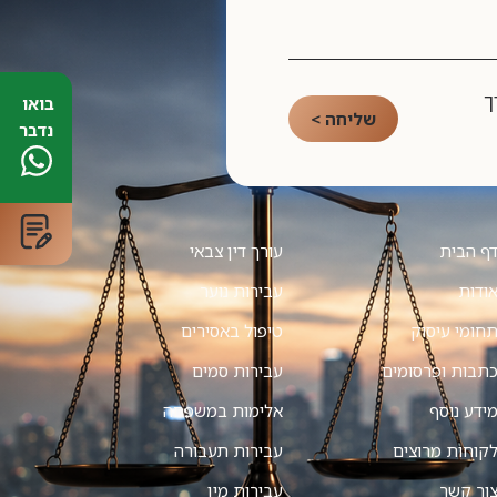
ך
בואו
שליחה >
נדבר
ף הבית
עורך דין צבאי
ודות
עבירות נוער
חומי עיסוק
טיפול באסירים
תבות ופרסומים
עבירות סמים
ידע נוסף
אלימות במשפחה
קוחות מרוצים
עבירות תעבורה
ור קשר
עבירות מין