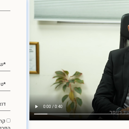
קרא
הפרט