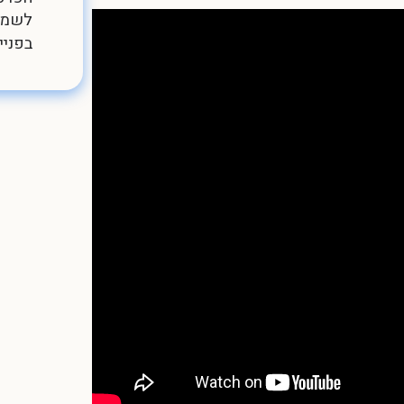
לשמיר
בפניי