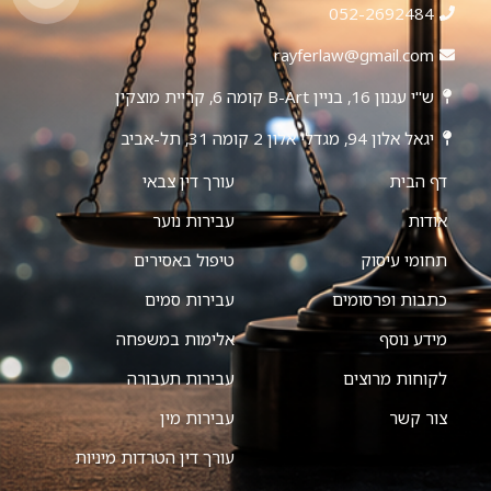
052-2692484
rayferlaw@gmail.com
ש"י עגנון 16, בניין B-Art קומה 6, קריית מוצקין
יגאל אלון 94, מגדלי אלון 2 קומה 31, תל-אביב
דף הבית
עורך דין צבאי
אודות
עבירות נוער
תחומי עיסוק
טיפול באסירים
כתבות ופרסומים
עבירות סמים
מידע נוסף
אלימות במשפחה
לקוחות מרוצים
עבירות תעבורה
צור קשר
עבירות מין
עורך דין הטרדות מיניות