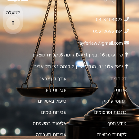
למעלה
04-8404023
052-2692484
rayferlaw@gmail.com
ש"י עגנון 16, בניין B-Art קומה 6, קריית מוצקין
יגאל אלון 94, מגדלי אלון 2 קומה 31, תל-אביב
דף הבית
עורך דין צבאי
אודות
עבירות נוער
תחומי עיסוק
טיפול באסירים
כתבות ופרסומים
עבירות סמים
מידע נוסף
אלימות במשפחה
לקוחות מרוצים
עבירות תעבורה