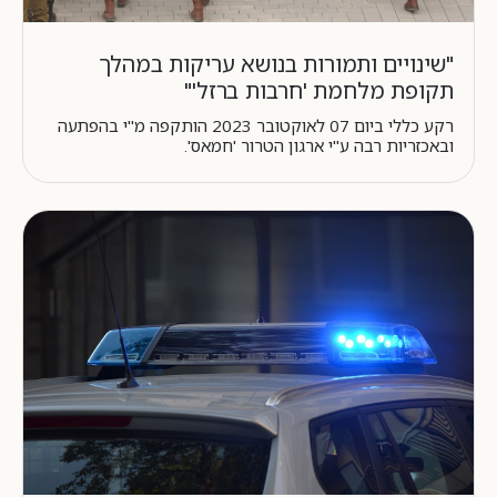
"שינויים ותמורות בנושא עריקות במהלך
תקופת מלחמת 'חרבות ברזל'"
רקע כללי ביום 07 לאוקטובר 2023 הותקפה מ"י בהפתעה
ובאכזריות רבה ע"י ארגון הטרור 'חמאס'.